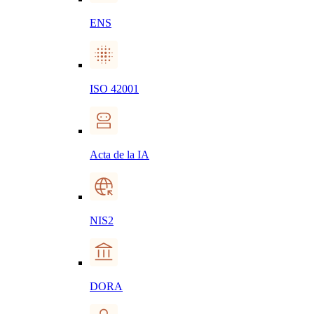
ENS
ISO 42001
Acta de la IA
NIS2
DORA