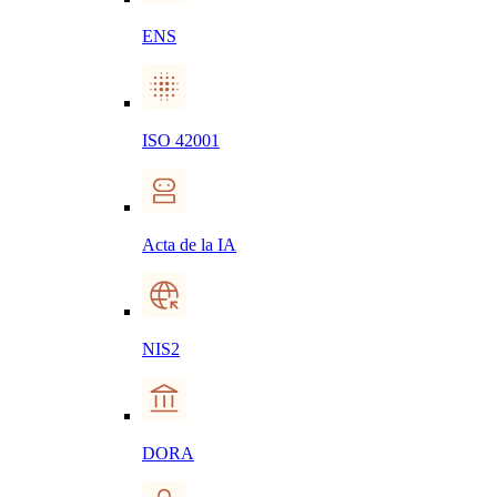
ENS
ISO 42001
Acta de la IA
NIS2
DORA