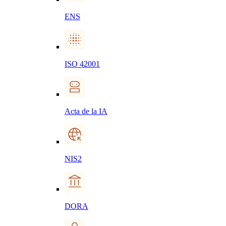
ENS
ISO 42001
Acta de la IA
NIS2
DORA