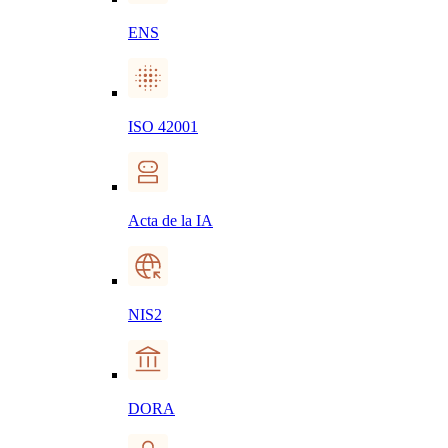
ENS
ISO 42001
Acta de la IA
NIS2
DORA